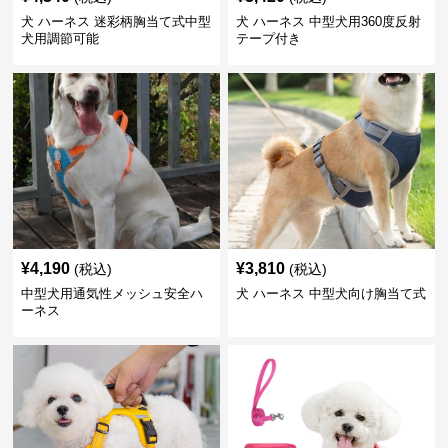
犬 ハーネス 迷彩柄胸当て式中型
犬 ハーネス 中型犬用360度反射
犬用調節可能
テープ付き
¥
4,190
¥
3,810
(税込)
(税込)
中型犬用通気性メッシュ安全ハ
犬 ハーネス 中型犬向け胸当て式
ーネス