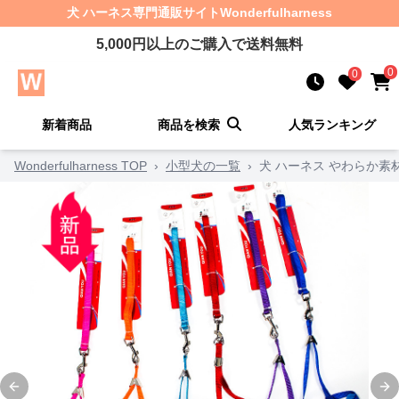
犬 ハーネス
専門通販サイト
Wonderfulharness
5,000
円以上のご購入で送料無料
0
0
新着商品
商品を検索
人気ランキング
Wonderfulharness TOP
›
小型犬の一覧
›
犬 ハーネス やわらか
Previous slide
Ne