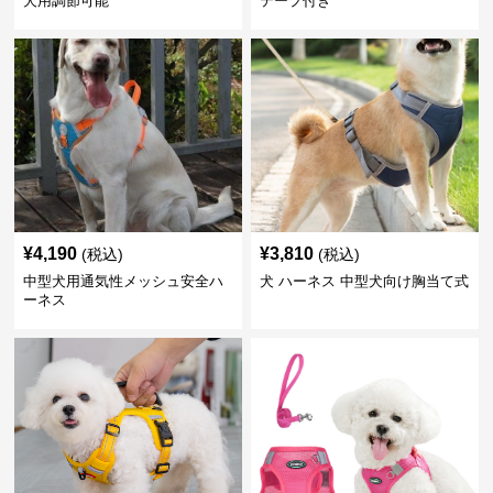
犬用調節可能
テープ付き
¥
4,190
¥
3,810
(税込)
(税込)
中型犬用通気性メッシュ安全ハ
犬 ハーネス 中型犬向け胸当て式
ーネス