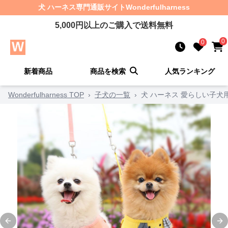
犬 ハーネス
専門通販サイト
Wonderfulharness
5,000
円以上のご購入で送料無料
0
0
新着商品
商品を検索
人気ランキング
Wonderfulharness TOP
›
子犬の一覧
›
犬 ハーネス 愛らしい子犬
Previous slide
Ne