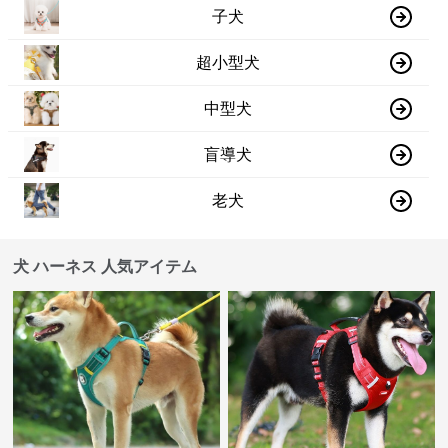
子犬
超小型犬
中型犬
盲導犬
老犬
犬 ハーネス 人気アイテム