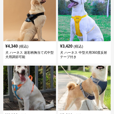
¥
4,340
¥
3,420
(税込)
(税込)
犬 ハーネス 迷彩柄胸当て式中型
犬 ハーネス 中型犬用360度反射
犬用調節可能
テープ付き