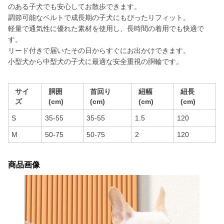
のある子犬でも安心してお散歩できます。
調節可能なベルトで成長期の子犬にもぴったりフィット。
軽量で通気性に優れた素材を使用し、長時間の着用でも快適で
す。
リード付きで届いたその日からすぐにお出かけできます。
小型犬から中型犬の子犬に最適な安全重視の胴輪です。
サイ
胴囲
首回り
紐幅
紐長
ズ
(cm)
(cm)
(cm)
(cm)
S
35-55
35-55
1.5
120
M
50-75
50-75
2
120
商品画像