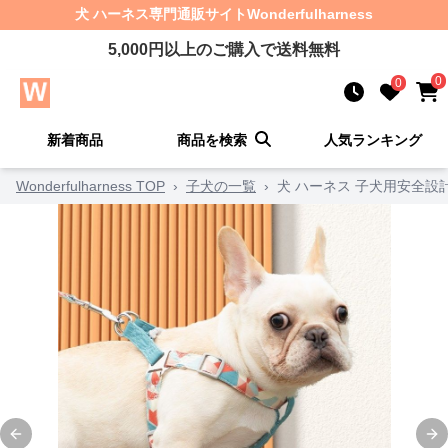
犬 ハーネス
専門通販サイト
Wonderfulharness
5,000
円以上のご購入で送料無料
0
0
新着商品
商品を検索
人気ランキング
Wonderfulharness TOP
›
子犬の一覧
›
犬 ハーネス 子犬用安全設
Previous slide
Ne