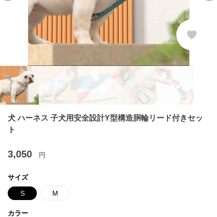
犬 ハーネス 子犬用安全設計Y型構造胴輪リード付きセッ
ト
3,050
円
サイズ
S
M
カラー