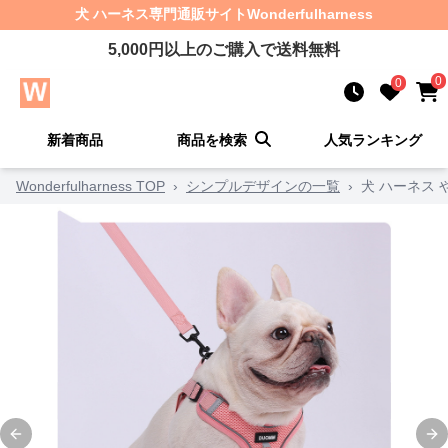
犬 ハーネス
専門通販サイト
Wonderfulharness
5,000
円以上のご購入で送料無料
0
0
新着商品
商品を検索
人気ランキング
Wonderfulharness TOP
›
シンプルデザインの一覧
›
犬 ハーネス
Previous slide
Ne