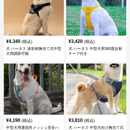
¥
4,340
¥
3,420
(税込)
(税込)
犬 ハーネス 迷彩柄胸当て式中型
犬 ハーネス 中型犬用360度反射
犬用調節可能
テープ付き
¥
4,190
¥
3,810
(税込)
(税込)
中型犬用通気性メッシュ安全ハ
犬 ハーネス 中型犬向け胸当て式