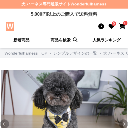
犬 ハーネス
専門通販サイト
Wonderfulharness
5,000
円以上のご購入で送料無料
0
0
新着商品
商品を検索
人気ランキング
Wonderfulharness TOP
›
シンプルデザインの一覧
›
犬 ハーネス
Previous slide
Ne