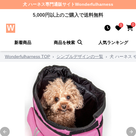
犬 ハーネス
専門通販サイト
Wonderfulharness
5,000
円以上のご購入で送料無料
0
0
新着商品
商品を検索
人気ランキング
Wonderfulharness TOP
›
シンプルデザインの一覧
›
犬 ハーネス
Previous slide
Ne