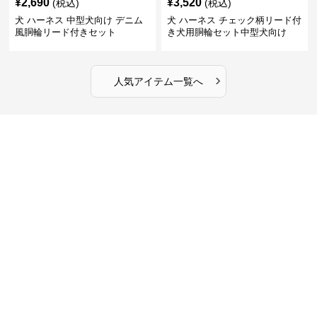
¥
2,690
¥
3,520
(税込)
(税込)
犬 ハーネス 中型犬向け デニム
犬 ハーネス チェック柄リード付
風胴輪リード付きセット
き犬用胴輪セット中型犬向け
›
人気アイテム一覧へ