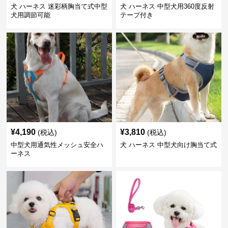
犬 ハーネス 迷彩柄胸当て式中型
犬 ハーネス 中型犬用360度反射
犬用調節可能
テープ付き
¥
4,190
¥
3,810
(税込)
(税込)
中型犬用通気性メッシュ安全ハ
犬 ハーネス 中型犬向け胸当て式
ーネス