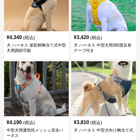
¥
4,340
¥
3,420
(税込)
(税込)
犬 ハーネス 迷彩柄胸当て式中型
犬 ハーネス 中型犬用360度反射
犬用調節可能
テープ付き
¥
4,190
¥
3,810
(税込)
(税込)
中型犬用通気性メッシュ安全ハ
犬 ハーネス 中型犬向け胸当て式
ーネス