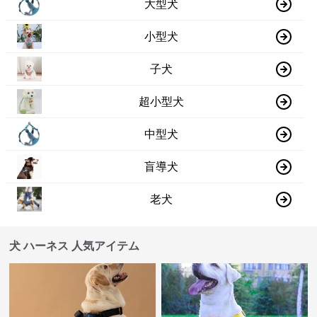
大型犬
小型犬
子犬
超小型犬
中型犬
盲導犬
老犬
犬 ハーネス 人気アイテム