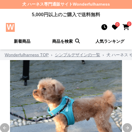
犬 ハーネス
専門通販サイト
Wonderfulharness
5,000
円以上のご購入で送料無料
0
0
新着商品
商品を検索
人気ランキング
Wonderfulharness TOP
›
シンプルデザインの一覧
›
犬 ハーネス
Previous slide
Ne