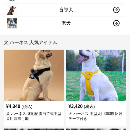
盲導犬
老犬
犬 ハーネス 人気アイテム
¥
4,340
¥
3,420
(税込)
(税込)
犬 ハーネス 迷彩柄胸当て式中型
犬 ハーネス 中型犬用360度反射
犬用調節可能
テープ付き