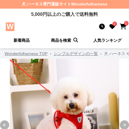
犬 ハーネス
専門通販サイト
Wonderfulharness
5,000
円以上のご購入で送料無料
0
0
新着商品
商品を検索
人気ランキング
Wonderfulharness TOP
›
シンプルデザインの一覧
›
犬 ハーネス
Previous slide
Ne