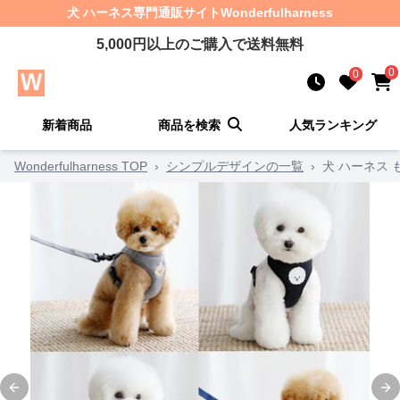
犬 ハーネス
専門通販サイト
Wonderfulharness
5,000
円以上のご購入で送料無料
0
0
新着商品
商品を検索
人気ランキング
Wonderfulharness TOP
›
シンプルデザインの一覧
›
犬 ハーネス
Previous slide
Ne