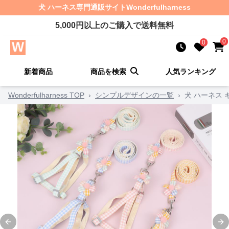
犬 ハーネス
専門通販サイト
Wonderfulharness
5,000
円以上のご購入で送料無料
0
0
新着商品
商品を検索
人気ランキング
Wonderfulharness TOP
›
シンプルデザインの一覧
›
犬 ハーネス
Previous slide
Ne