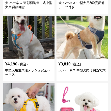
犬 ハーネス 迷彩柄胸当て式中型
犬 ハーネス 中型犬用360度反射
犬用調節可能
テープ付き
¥
4,190
¥
3,810
(税込)
(税込)
中型犬用通気性メッシュ安全ハ
犬 ハーネス 中型犬向け胸当て式
ーネス