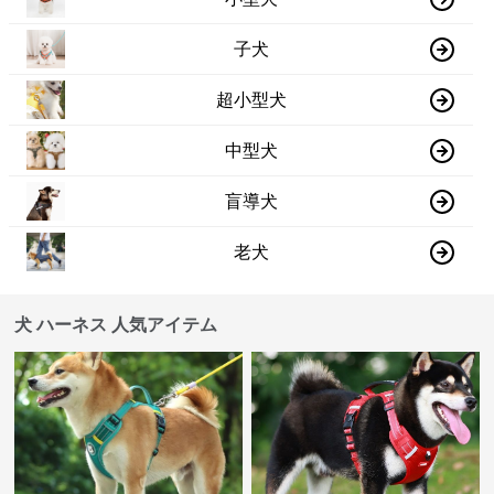
子犬
超小型犬
中型犬
盲導犬
老犬
犬 ハーネス 人気アイテム