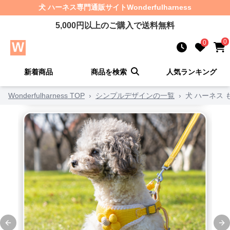
犬 ハーネス
専門通販サイト
Wonderfulharness
5,000
円以上のご購入で送料無料
0
0
新着商品
商品を検索
人気ランキング
Wonderfulharness TOP
›
シンプルデザインの一覧
›
犬 ハーネス
Previous slide
Ne