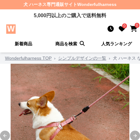
犬 ハーネス
専門通販サイト
Wonderfulharness
5,000
円以上のご購入で送料無料
0
0
新着商品
商品を検索
人気ランキング
Wonderfulharness TOP
›
シンプルデザインの一覧
›
犬 ハーネス
Previous slide
Ne