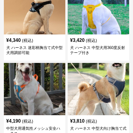
¥
4,340
¥
3,420
(税込)
(税込)
犬 ハーネス 迷彩柄胸当て式中型
犬 ハーネス 中型犬用360度反射
犬用調節可能
テープ付き
¥
4,190
¥
3,810
(税込)
(税込)
中型犬用通気性メッシュ安全ハ
犬 ハーネス 中型犬向け胸当て式