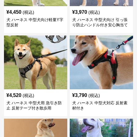
¥
4,450
¥
3,970
(税込)
(税込)
犬 ハーネス 中型犬向け軽量Y字
犬 ハーネス 中型犬向け 引っ張
型反射
り防止ハンドル付き安心胸当て
¥
4,520
¥
3,790
(税込)
(税込)
犬 ハーネス 中型犬用 急引き防
犬 ハーネス 中型犬対応 反射素
止 反射テープ付き散歩用
材付き