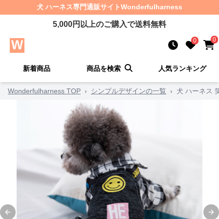
犬 ハーネス
専門通販サイト
Wonderfulharness
5,000
円以上のご購入で送料無料
0
0
新着商品
商品を検索
人気ランキング
Wonderfulharness TOP
›
シンプルデザインの一覧
›
犬 ハーネス
Previous slide
Ne