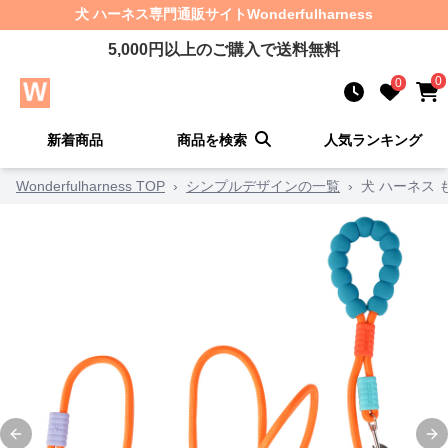
犬 ハーネス
専門通販サイト
Wonderfulharness
5,000
円以上のご購入で送料無料
0
0
新着商品
商品を検索
人気ランキング
Wonderfulharness TOP
›
シンプルデザインの一覧
›
犬 ハーネス
Previous slide
Ne