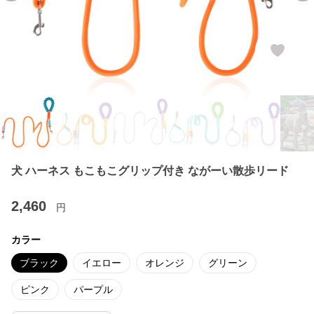
犬 ハーネス もこもこグリップ付き ながーい散歩リード
2,460
円
カラー
ブラック
イエロー
オレンジ
グリーン
ピンク
パープル