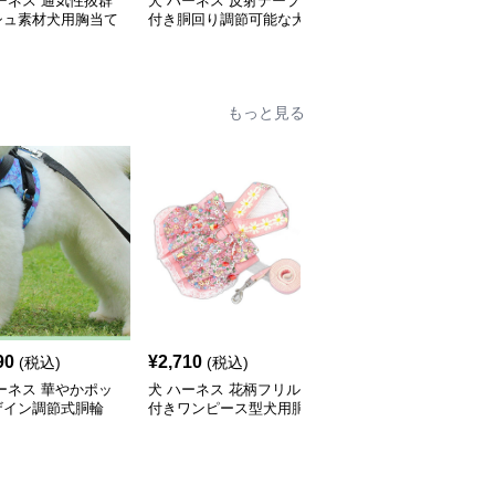
ーネス 通気性抜群
犬 ハーネス 反射テープ
犬 ハーネス 愛犬の体を
シュ素材犬用胸当て
付き胴回り調節可能な犬
優しく包む反射テープ付
ネス
用ハーネス
き胴輪
もっと見る
90
¥
2,710
¥
2,510
(税込)
(税込)
(税込)
ーネス 華やかポッ
犬 ハーネス 花柄フリル
犬 ハーネス 華やか花飾
ザイン調節式胴輪
付きワンピース型犬用胴
り付き犬用胴輪とリード
輪リードセット
セット