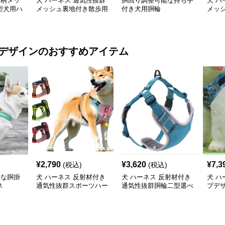
子柄メッ
犬 ハーネス 通気性抜群
胴回り調整可能な持ち手
犬 ハ
型犬用ハ
メッシュ裏地付き散歩用
付き犬用胴輪
メッ
犬ハーネスとリードセッ
ハー
ト
デザイン
のおすすめアイテム
¥
2,790
¥
3,620
¥
7,3
(税込)
(税込)
利な胴掛
犬 ハーネス 反射材付き
犬 ハーネス 反射材付き
犬 ハ
ス
通気性抜群スポーツハー
通気性抜群胴輪二型選べ
プデ
ネス
る散歩用具