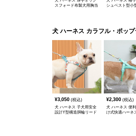
犬 ハーネス 厚手オック
犬 ハーネス 格
スフォード布製犬用胸当
シュベスト型小
てハーネス
ーネス
犬 ハーネス
カラフル・ポップ
¥
3,050
¥
2,300
(税込)
(税込)
犬 ハーネス 子犬用安全
犬 ハーネス 便
設計Y型構造胴輪リード
け式快適ハーネ
付きセット