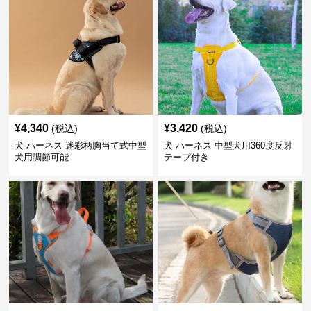
¥
4,340
¥
3,420
(税込)
(税込)
犬 ハーネス 迷彩柄胸当て式中型
犬 ハーネス 中型犬用360度反射
犬用調節可能
テープ付き