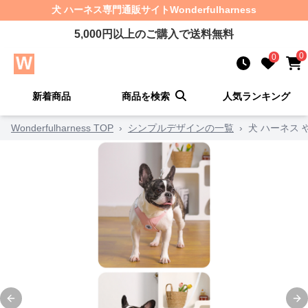
犬 ハーネス
専門通販サイト
Wonderfulharness
5,000
円以上のご購入で送料無料
0
0
新着商品
商品を検索
人気ランキング
Wonderfulharness TOP
›
シンプルデザインの一覧
›
犬 ハーネス
Previous slide
Ne