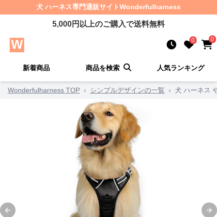
犬 ハーネス
専門通販サイト
Wonderfulharness
5,000
円以上のご購入で送料無料
0
0
新着商品
商品を検索
人気ランキング
Wonderfulharness TOP
›
シンプルデザインの一覧
›
犬 ハーネス
Previous slide
Ne