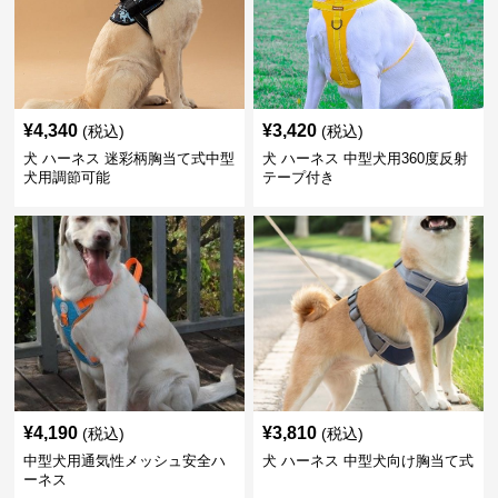
¥
4,340
¥
3,420
(税込)
(税込)
犬 ハーネス 迷彩柄胸当て式中型
犬 ハーネス 中型犬用360度反射
犬用調節可能
テープ付き
¥
4,190
¥
3,810
(税込)
(税込)
中型犬用通気性メッシュ安全ハ
犬 ハーネス 中型犬向け胸当て式
ーネス