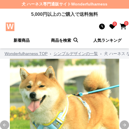
犬 ハーネス
専門通販サイト
Wonderfulharness
5,000
円以上のご購入で送料無料
0
0
新着商品
商品を検索
人気ランキング
Wonderfulharness TOP
›
シンプルデザインの一覧
›
犬 ハーネス
Previous slide
Ne