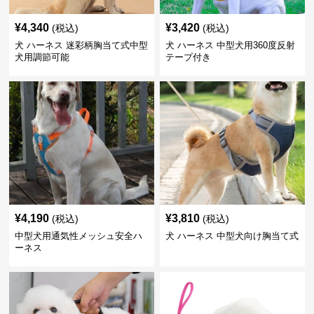
¥
4,340
¥
3,420
(税込)
(税込)
犬 ハーネス 迷彩柄胸当て式中型
犬 ハーネス 中型犬用360度反射
犬用調節可能
テープ付き
¥
4,190
¥
3,810
(税込)
(税込)
中型犬用通気性メッシュ安全ハ
犬 ハーネス 中型犬向け胸当て式
ーネス