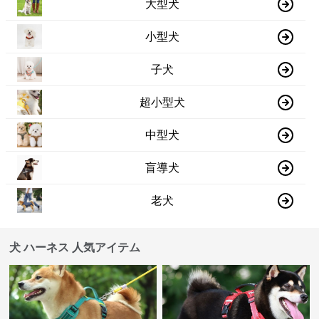
大型犬
小型犬
子犬
超小型犬
中型犬
盲導犬
老犬
犬 ハーネス 人気アイテム