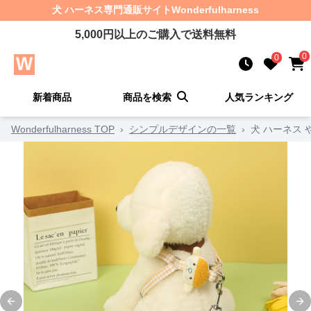
犬 ハーネス
専門通販サイト
Wonderfulharness
5,000
円以上のご購入で送料無料
0
0
新着商品
商品を検索
人気ランキング
Wonderfulharness TOP
›
シンプルデザインの一覧
›
犬 ハーネス
Previous slide
Ne