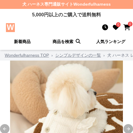
犬 ハーネス
専門通販サイト
Wonderfulharness
5,000
円以上のご購入で送料無料
0
0
新着商品
商品を検索
人気ランキング
Wonderfulharness TOP
›
シンプルデザインの一覧
›
犬 ハーネス
Previous slide
Ne