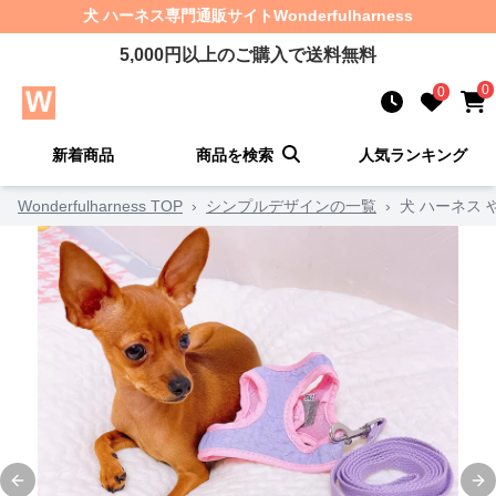
犬 ハーネス
専門通販サイト
Wonderfulharness
5,000
円以上のご購入で送料無料
0
0
新着商品
商品を検索
人気ランキング
Wonderfulharness TOP
›
シンプルデザインの一覧
›
犬 ハーネス
Previous slide
Ne