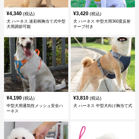
¥
4,340
¥
3,420
(税込)
(税込)
犬 ハーネス 迷彩柄胸当て式中型
犬 ハーネス 中型犬用360度反射
犬用調節可能
テープ付き
¥
4,190
¥
3,810
(税込)
(税込)
中型犬用通気性メッシュ安全ハ
犬 ハーネス 中型犬向け胸当て式
ーネス