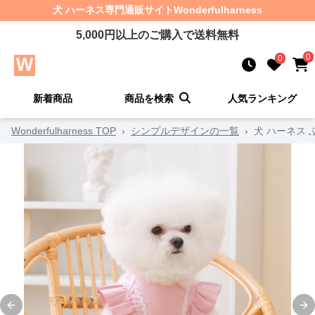
犬 ハーネス
専門通販サイト
Wonderfulharness
5,000
円以上のご購入で送料無料
0
0
新着商品
商品を検索
人気ランキング
Wonderfulharness TOP
›
シンプルデザインの一覧
›
犬 ハーネス
Previous slide
Ne