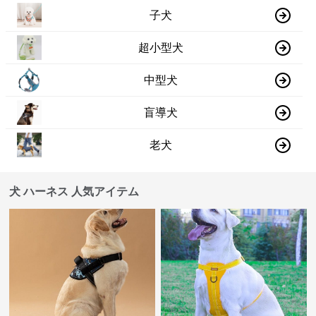
子犬
超小型犬
中型犬
盲導犬
老犬
犬 ハーネス 人気アイテム