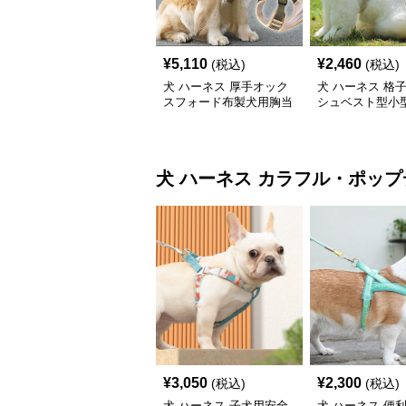
¥
5,110
¥
2,460
(税込)
(税込)
犬 ハーネス 厚手オック
犬 ハーネス 格
スフォード布製犬用胸当
シュベスト型小
てハーネス
ーネス
犬 ハーネス
カラフル・ポップ
¥
3,050
¥
2,300
(税込)
(税込)
犬 ハーネス 子犬用安全
犬 ハーネス 便