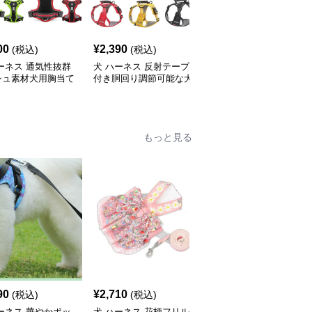
00
¥
2,390
¥
2,590
(税込)
(税込)
(税込)
ーネス 通気性抜群
犬 ハーネス 反射テープ
犬 ハーネス 愛犬の体を
シュ素材犬用胸当て
付き胴回り調節可能な犬
優しく包む反射テープ付
ネス
用ハーネス
き胴輪
もっと見る
90
¥
2,710
¥
2,510
(税込)
(税込)
(税込)
ーネス 華やかポッ
犬 ハーネス 花柄フリル
犬 ハーネス 華やか花飾