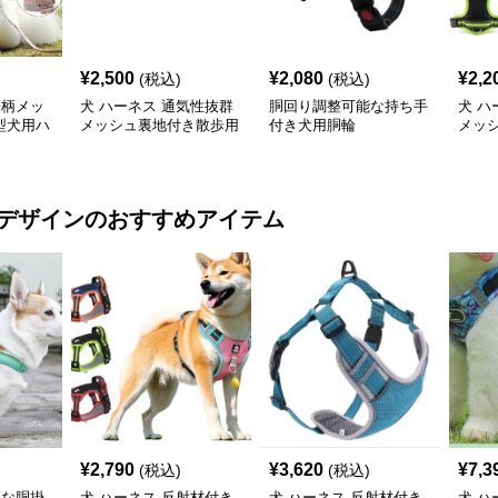
¥
2,500
¥
2,080
¥
2,2
(税込)
(税込)
子柄メッ
犬 ハーネス 通気性抜群
胴回り調整可能な持ち手
犬 ハ
型犬用ハ
メッシュ裏地付き散歩用
付き犬用胴輪
メッ
犬ハーネスとリードセッ
ハー
ト
デザイン
のおすすめアイテム
¥
2,790
¥
3,620
¥
7,3
(税込)
(税込)
利な胴掛
犬 ハーネス 反射材付き
犬 ハーネス 反射材付き
犬 ハ