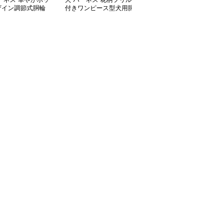
ザイン調節式胴輪
付きワンピース型犬用胴
り付き犬用胴輪とリード
輪リードセット
セット