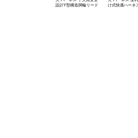
設計Y型構造胴輪リード
け式快適ハーネ
付きセット