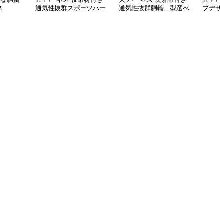
ス
通気性抜群スポーツハー
通気性抜群胴輪二型選べ
プデ
ネス
る散歩用具