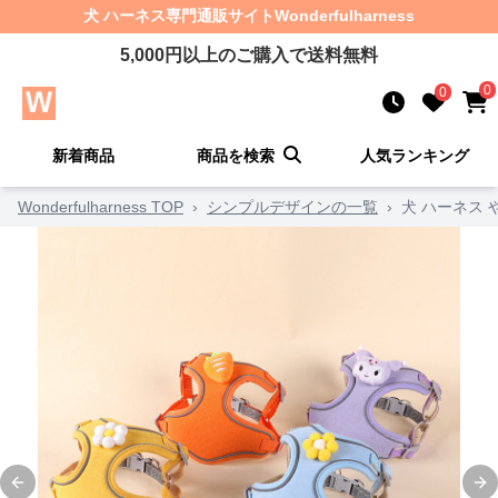
犬 ハーネス
専門通販サイト
Wonderfulharness
5,000
円以上のご購入で送料無料
0
0
新着商品
商品を検索
人気ランキング
Wonderfulharness TOP
›
シンプルデザインの一覧
›
犬 ハーネス
Previous slide
Ne