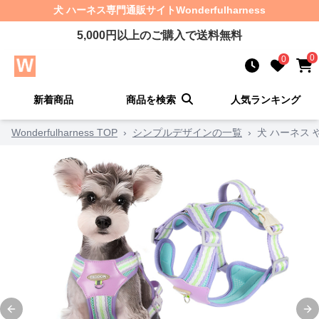
犬 ハーネス
専門通販サイト
Wonderfulharness
5,000
円以上のご購入で送料無料
0
0
新着商品
商品を検索
人気ランキング
Wonderfulharness TOP
›
シンプルデザインの一覧
›
犬 ハーネス
Previous slide
Ne