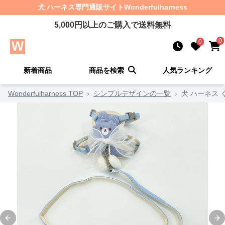
犬 ハーネス
専門通販サイト
Wonderfulharness
5,000
円以上のご購入で送料無料
0
0
新着商品
商品を検索
人気ランキング
Wonderfulharness TOP
›
シンプルデザインの一覧
›
犬 ハーネス
Previous slide
Ne