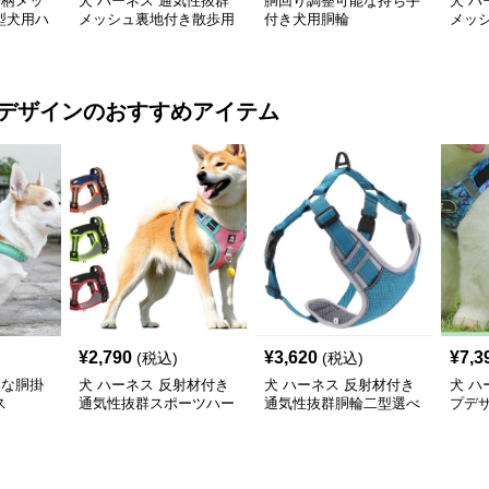
子柄メッ
犬 ハーネス 通気性抜群
胴回り調整可能な持ち手
犬 ハ
型犬用ハ
メッシュ裏地付き散歩用
付き犬用胴輪
メッ
犬ハーネスとリードセッ
ハー
ト
デザイン
のおすすめアイテム
¥
2,790
¥
3,620
¥
7,3
(税込)
(税込)
利な胴掛
犬 ハーネス 反射材付き
犬 ハーネス 反射材付き
犬 ハ
ス
通気性抜群スポーツハー
通気性抜群胴輪二型選べ
プデ
ネス
る散歩用具