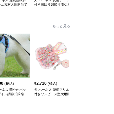
ーネス 通気性抜群
犬 ハーネス 反射テープ
犬 ハーネス 愛犬の体を
シュ素材犬用胸当て
付き胴回り調節可能な犬
優しく包む反射テープ付
ネス
用ハーネス
き胴輪
もっと見る
90
¥
2,710
¥
2,510
(税込)
(税込)
(税込)
ーネス 華やかポッ
犬 ハーネス 花柄フリル
犬 ハーネス 華やか花飾
ザイン調節式胴輪
付きワンピース型犬用胴
り付き犬用胴輪とリード
輪リードセット
セット