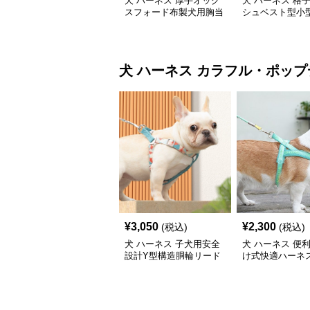
犬 ハーネス 厚手オック
犬 ハーネス 格
スフォード布製犬用胸当
シュベスト型小
てハーネス
ーネス
犬 ハーネス
カラフル・ポップ
¥
3,050
¥
2,300
(税込)
(税込)
犬 ハーネス 子犬用安全
犬 ハーネス 便
設計Y型構造胴輪リード
け式快適ハーネ
付きセット