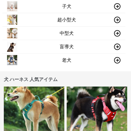
子犬
超小型犬
中型犬
盲導犬
老犬
犬 ハーネス 人気アイテム