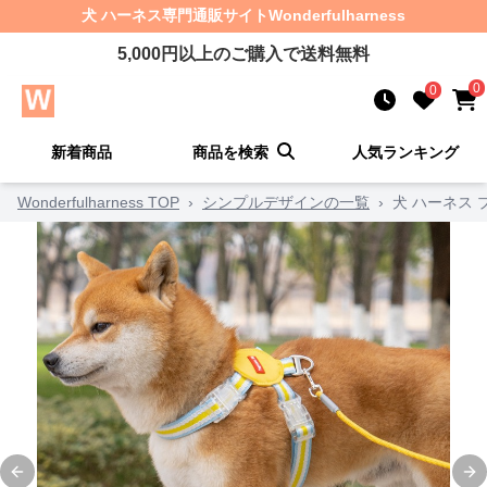
犬 ハーネス
専門通販サイト
Wonderfulharness
5,000
円以上のご購入で送料無料
0
0
新着商品
商品を検索
人気ランキング
Wonderfulharness TOP
›
シンプルデザインの一覧
›
犬 ハーネス
Previous slide
Ne