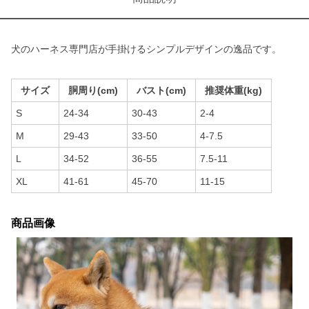
犬のハーネス専門店が手掛けるシンプルデザインの逸品です。
サイズ
胴周り(cm)
バスト(cm)
推奨体重(kg)
S
24-34
30-43
2-4
M
29-43
33-50
4-7.5
L
34-52
36-55
7.5-11
XL
41-61
45-70
11-15
商品画像