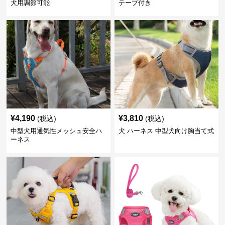
犬用調節可能
テープ付き
¥
4,190
¥
3,810
(税込)
(税込)
中型犬用通気性メッシュ安全ハ
犬 ハーネス 中型犬向け胸当て式
ーネス