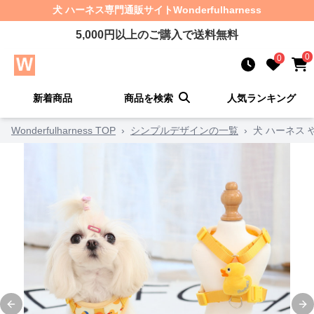
犬 ハーネス
専門通販サイト
Wonderfulharness
5,000
円以上のご購入で送料無料
0
0
新着商品
商品を検索
人気ランキング
Wonderfulharness TOP
›
シンプルデザインの一覧
›
犬 ハーネス
Previous slide
Ne