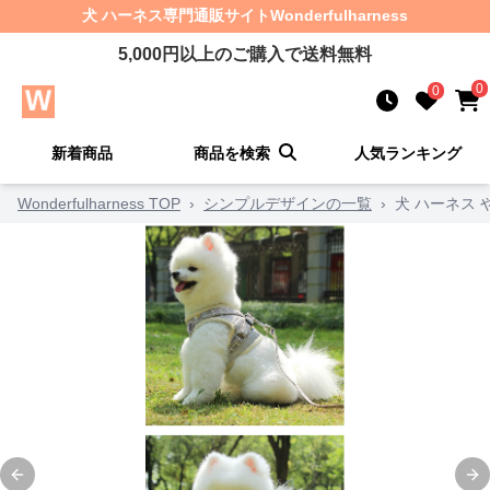
犬 ハーネス
専門通販サイト
Wonderfulharness
5,000
円以上のご購入で送料無料
0
0
新着商品
商品を検索
人気ランキング
Wonderfulharness TOP
›
シンプルデザインの一覧
›
犬 ハーネス
Previous slide
Ne