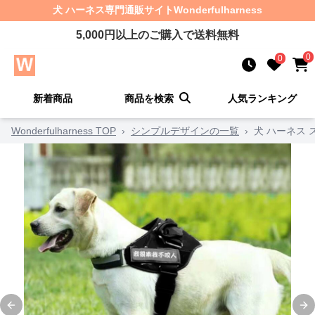
犬 ハーネス
専門通販サイト
Wonderfulharness
5,000
円以上のご購入で送料無料
0
0
新着商品
商品を検索
人気ランキング
Wonderfulharness TOP
›
シンプルデザインの一覧
›
犬 ハーネス
Previous slide
Ne