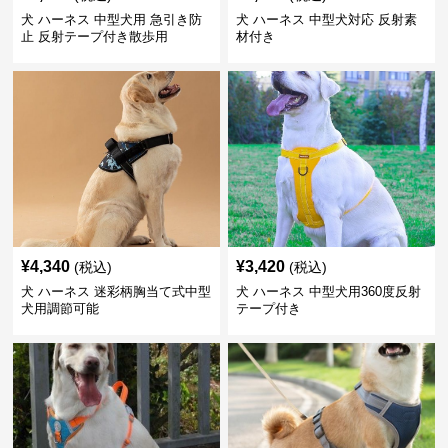
犬 ハーネス 中型犬用 急引き防
犬 ハーネス 中型犬対応 反射素
止 反射テープ付き散歩用
材付き
¥
4,340
¥
3,420
(税込)
(税込)
犬 ハーネス 迷彩柄胸当て式中型
犬 ハーネス 中型犬用360度反射
犬用調節可能
テープ付き