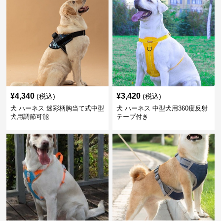
¥
4,340
¥
3,420
(税込)
(税込)
犬 ハーネス 迷彩柄胸当て式中型
犬 ハーネス 中型犬用360度反射
犬用調節可能
テープ付き