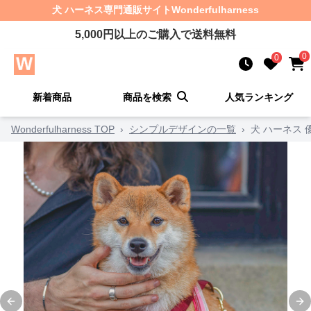
犬 ハーネス
専門通販サイト
Wonderfulharness
5,000
円以上のご購入で送料無料
0
0
新着商品
商品を検索
人気ランキング
Wonderfulharness TOP
›
シンプルデザインの一覧
›
犬 ハーネス
Previous slide
Ne