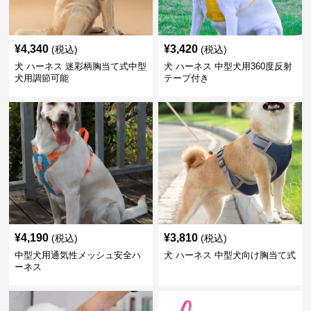
¥
4,340
¥
3,420
(税込)
(税込)
犬 ハーネス 迷彩柄胸当て式中型
犬 ハーネス 中型犬用360度反射
犬用調節可能
テープ付き
¥
4,190
¥
3,810
(税込)
(税込)
中型犬用通気性メッシュ安全ハ
犬 ハーネス 中型犬向け胸当て式
ーネス