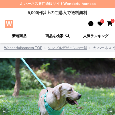
犬 ハーネス
専門通販サイト
Wonderfulharness
5,000
円以上のご購入で送料無料
0
0
新着商品
商品を検索
人気ランキング
Wonderfulharness TOP
›
シンプルデザインの一覧
›
犬 ハーネス
Previous slide
Ne