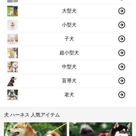
大型犬
小型犬
子犬
超小型犬
中型犬
盲導犬
老犬
犬 ハーネス 人気アイテム