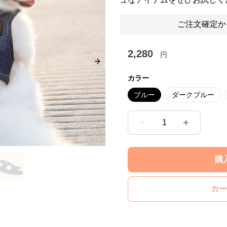
ご注文確定か
2,280
円
Next slide
カラー
ブルー
ダークブルー
1
購
カー