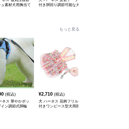
シュ素材犬用胸当て
付き胴回り調節可能な犬
優しく包む反射テープ付
ネス
用ハーネス
き胴輪
もっと見る
90
¥
2,710
¥
2,510
(税込)
(税込)
(税込)
ーネス 華やかポッ
犬 ハーネス 花柄フリル
犬 ハーネス 華やか花飾
ザイン調節式胴輪
付きワンピース型犬用胴
り付き犬用胴輪とリード
輪リードセット
セット