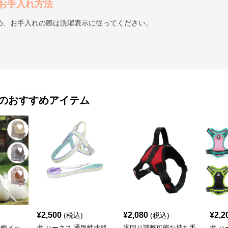
お手入れ方法
め、お手入れの際は洗濯表示に従ってください。
のおすすめアイテム
¥
2,500
¥
2,080
¥
2,2
(税込)
(税込)
子柄メッ
犬 ハーネス 通気性抜群
胴回り調整可能な持ち手
犬 ハ