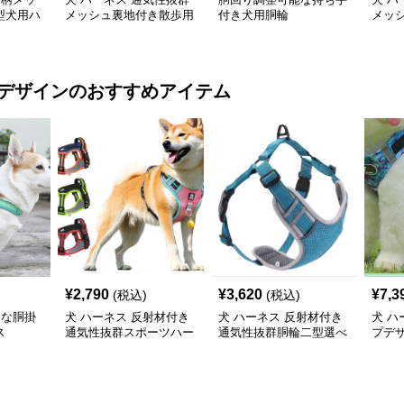
型犬用ハ
メッシュ裏地付き散歩用
付き犬用胴輪
メッ
犬ハーネスとリードセッ
ハー
ト
デザイン
のおすすめアイテム
¥
2,790
¥
3,620
¥
7,3
(税込)
(税込)
利な胴掛
犬 ハーネス 反射材付き
犬 ハーネス 反射材付き
犬 ハ
ス
通気性抜群スポーツハー
通気性抜群胴輪二型選べ
プデ
ネス
る散歩用具