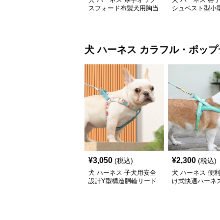
スフォード布製犬用胸当
シュベスト型小
てハーネス
ーネス
犬 ハーネス
カラフル・ポップ
¥
3,050
¥
2,300
(税込)
(税込)
犬 ハーネス 子犬用安全
犬 ハーネス 便
設計Y型構造胴輪リード
け式快適ハーネ
付きセット