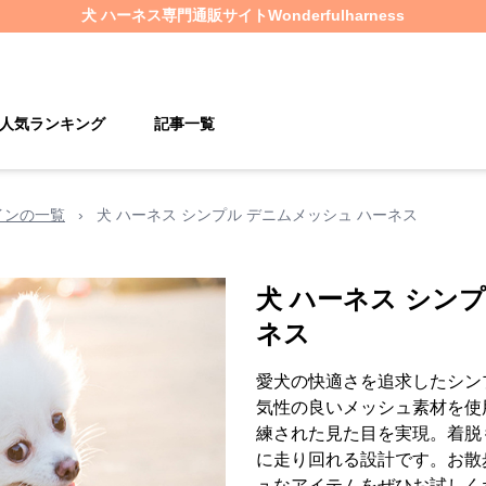
犬 ハーネス
専門通販サイト
Wonderfulharness
人気ランキング
記事一覧
インの一覧
›
犬 ハーネス シンプル デニムメッシュ ハーネス
犬 ハーネス シン
ネス
愛犬の快適さを追求したシン
気性の良いメッシュ素材を使
練された見た目を実現。着脱
に走り回れる設計です。お散
ュなアイテムをぜひお試しく