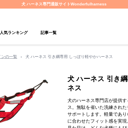
犬 ハーネス
専門通販サイト
Wonderfulharness
人気ランキング
記事一覧
インの一覧
›
犬 ハーネス 引き綱専用 しっぽり軽やかハーネス
犬 ハーネス 引き
ネス
犬のハーネス専門店が提供す
ス。無駄を省いた洗練された
サポートします。軽量であり
に合わせたフィット感を実現
見た目は、どんな犬種にもぴ