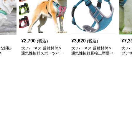
¥
2,790
¥
3,620
¥
7,3
(税込)
(税込)
利な胴掛
犬 ハーネス 反射材付き
犬 ハーネス 反射材付き
犬 ハ
ス
通気性抜群スポーツハー
通気性抜群胴輪二型選べ
プデ
ネス
る散歩用具