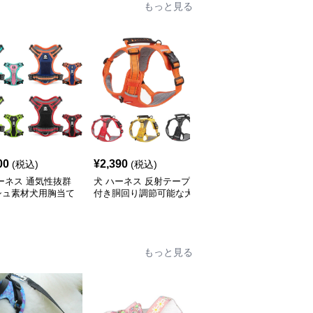
もっと見る
00
¥
2,390
¥
2,590
(税込)
(税込)
(税込)
ーネス 通気性抜群
犬 ハーネス 反射テープ
犬 ハーネス 愛犬の体を
シュ素材犬用胸当て
付き胴回り調節可能な犬
優しく包む反射テープ付
ネス
用ハーネス
き胴輪
もっと見る