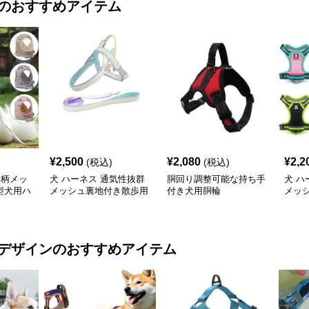
のおすすめアイテム
¥
2,500
¥
2,080
¥
2,2
(税込)
(税込)
子柄メッ
犬 ハーネス 通気性抜群
胴回り調整可能な持ち手
犬 ハ
型犬用ハ
メッシュ裏地付き散歩用
付き犬用胴輪
メッ
犬ハーネスとリードセッ
ハー
ト
デザイン
のおすすめアイテム