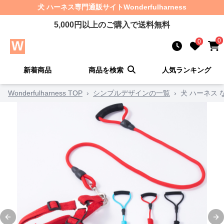
犬 ハーネス
専門通販サイト
Wonderfulharness
5,000
円以上のご購入で送料無料
0
0
新着商品
商品を検索
人気ランキング
Wonderfulharness TOP
›
シンプルデザインの一覧
›
犬 ハーネス
Previous slide
Ne