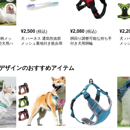
¥
2,500
¥
2,080
¥
2,2
(税込)
(税込)
子柄メッ
犬 ハーネス 通気性抜群
胴回り調整可能な持ち手
犬 ハ
型犬用ハ
メッシュ裏地付き散歩用
付き犬用胴輪
メッ
犬ハーネスとリードセッ
ハー
ト
デザイン
のおすすめアイテム