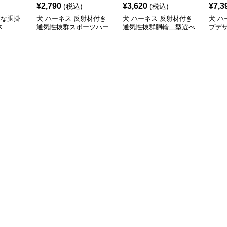
¥
2,790
¥
3,620
¥
7,3
(税込)
(税込)
利な胴掛
犬 ハーネス 反射材付き
犬 ハーネス 反射材付き
犬 ハ
ス
通気性抜群スポーツハー
通気性抜群胴輪二型選べ
プデ
ネス
る散歩用具