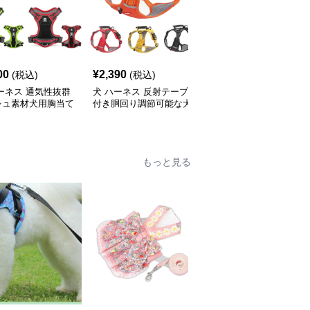
00
¥
2,390
¥
2,590
(税込)
(税込)
(税込)
ーネス 通気性抜群
犬 ハーネス 反射テープ
犬 ハーネス 愛犬の体を
シュ素材犬用胸当て
付き胴回り調節可能な犬
優しく包む反射テープ付
ネス
用ハーネス
き胴輪
もっと見る