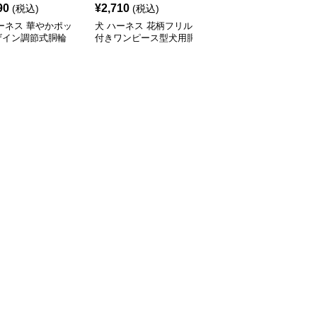
90
¥
2,710
¥
2,510
(税込)
(税込)
(税込)
ーネス 華やかポッ
犬 ハーネス 花柄フリル
犬 ハーネス 華やか花飾
ザイン調節式胴輪
付きワンピース型犬用胴
り付き犬用胴輪とリード
輪リードセット
セット