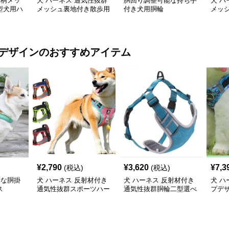
子柄メッ
犬 ハーネス 通気性抜群
胴回り調整可能な持ち手
犬 ハ
型犬用ハ
メッシュ裏地付き散歩用
付き犬用胴輪
メッ
犬ハーネスとリードセッ
ハー
ト
デザイン
のおすすめアイテム
¥
2,790
¥
3,620
¥
7,3
(税込)
(税込)
利な胴掛
犬 ハーネス 反射材付き
犬 ハーネス 反射材付き
犬 ハ
ス
通気性抜群スポーツハー
通気性抜群胴輪二型選べ
プデ
ネス
る散歩用具