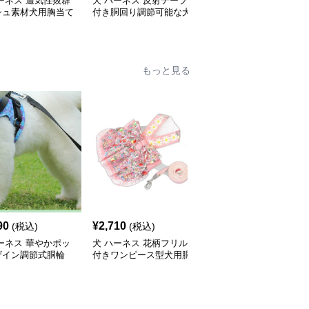
ーネス 通気性抜群
犬 ハーネス 反射テープ
犬 ハーネス 愛犬の体を
シュ素材犬用胸当て
付き胴回り調節可能な犬
優しく包む反射テープ付
ネス
用ハーネス
き胴輪
もっと見る
90
¥
2,710
¥
2,510
(税込)
(税込)
(税込)
ーネス 華やかポッ
犬 ハーネス 花柄フリル
犬 ハーネス 華やか花飾
ザイン調節式胴輪
付きワンピース型犬用胴
り付き犬用胴輪とリード
輪リードセット
セット