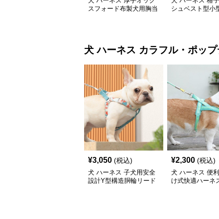
犬 ハーネス 厚手オック
犬 ハーネス 格
スフォード布製犬用胸当
シュベスト型小
てハーネス
ーネス
犬 ハーネス
カラフル・ポップ
¥
3,050
¥
2,300
(税込)
(税込)
犬 ハーネス 子犬用安全
犬 ハーネス 便
設計Y型構造胴輪リード
け式快適ハーネ
付きセット