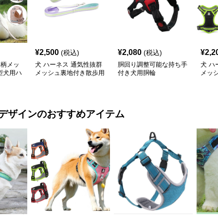
¥
2,500
¥
2,080
¥
2,2
(税込)
(税込)
子柄メッ
犬 ハーネス 通気性抜群
胴回り調整可能な持ち手
犬 ハ
型犬用ハ
メッシュ裏地付き散歩用
付き犬用胴輪
メッ
犬ハーネスとリードセッ
ハー
ト
デザイン
のおすすめアイテム