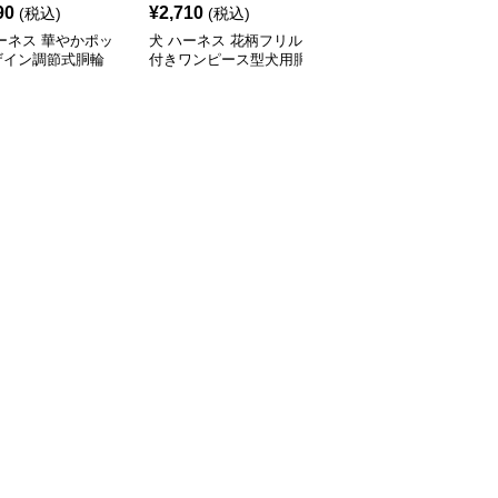
90
¥
2,710
¥
2,510
(税込)
(税込)
(税込)
ーネス 華やかポッ
犬 ハーネス 花柄フリル
犬 ハーネス 華やか花飾
ザイン調節式胴輪
付きワンピース型犬用胴
り付き犬用胴輪とリード
輪リードセット
セット