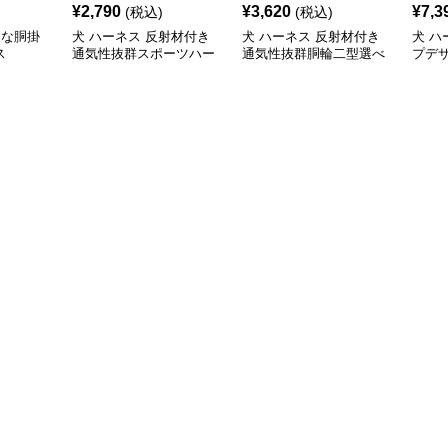
¥
2,790
¥
3,620
¥
7,3
(税込)
(税込)
利な胴掛
犬 ハーネス 反射材付き
犬 ハーネス 反射材付き
犬 ハ
ス
通気性抜群スポーツハー
通気性抜群胴輪二型選べ
プデ
ネス
る散歩用具