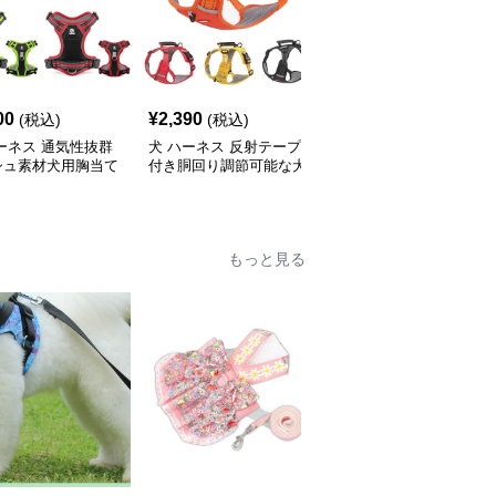
00
¥
2,390
¥
2,590
(税込)
(税込)
(税込)
ーネス 通気性抜群
犬 ハーネス 反射テープ
犬 ハーネス 愛犬の体を
シュ素材犬用胸当て
付き胴回り調節可能な犬
優しく包む反射テープ付
ネス
用ハーネス
き胴輪
もっと見る