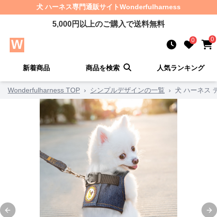
犬 ハーネス
専門通販サイト
Wonderfulharness
5,000
円以上のご購入で送料無料
0
0
新着商品
商品を検索
人気ランキング
Wonderfulharness TOP
›
シンプルデザインの一覧
›
犬 ハーネス
Previous slide
Ne