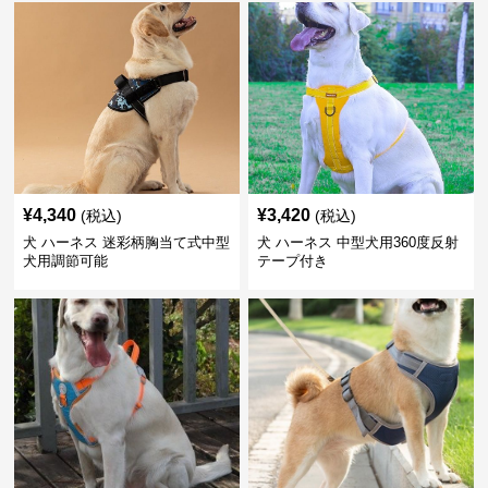
¥
4,340
¥
3,420
(税込)
(税込)
犬 ハーネス 迷彩柄胸当て式中型
犬 ハーネス 中型犬用360度反射
犬用調節可能
テープ付き