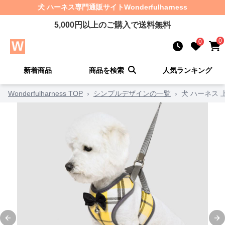
犬 ハーネス
専門通販サイト
Wonderfulharness
5,000
円以上のご購入で送料無料
0
0
新着商品
商品を検索
人気ランキング
Wonderfulharness TOP
›
シンプルデザインの一覧
›
犬 ハーネス
Previous slide
Ne