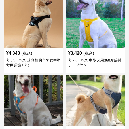
¥
4,340
¥
3,420
(税込)
(税込)
犬 ハーネス 迷彩柄胸当て式中型
犬 ハーネス 中型犬用360度反射
犬用調節可能
テープ付き