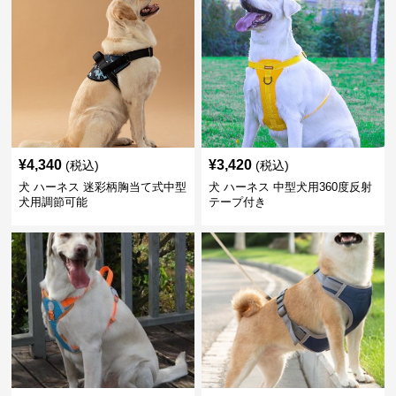
¥
4,340
¥
3,420
(税込)
(税込)
犬 ハーネス 迷彩柄胸当て式中型
犬 ハーネス 中型犬用360度反射
犬用調節可能
テープ付き