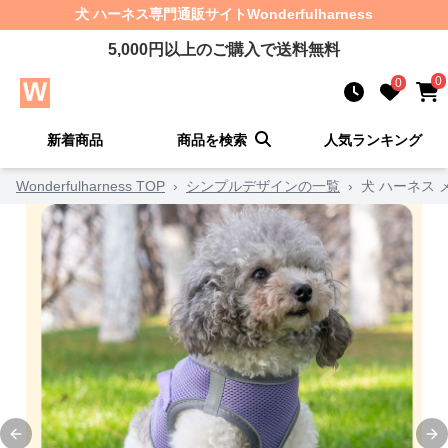
犬 ハーネス
専門通販サイト
Wonderfulharness
5,000
円以上のご購入で送料無料
0
0
新着商品
商品を検索
人気ランキング
Wonderfulharness TOP
›
シンプルデザインの一覧
›
犬 ハーネス
Previous slide
Ne