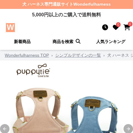
犬 ハーネス
専門通販サイト
Wonderfulharness
5,000
円以上のご購入で送料無料
0
0
新着商品
商品を検索
人気ランキング
Wonderfulharness TOP
›
シンプルデザインの一覧
›
犬 ハーネス
Previous slide
Ne