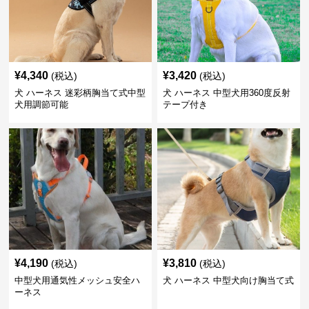
¥
4,340
¥
3,420
(税込)
(税込)
犬 ハーネス 迷彩柄胸当て式中型
犬 ハーネス 中型犬用360度反射
犬用調節可能
テープ付き
¥
4,190
¥
3,810
(税込)
(税込)
中型犬用通気性メッシュ安全ハ
犬 ハーネス 中型犬向け胸当て式
ーネス