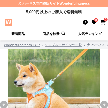
犬 ハーネス
専門通販サイト
Wonderfulharness
5,000
円以上のご購入で送料無料
0
0
新着商品
商品を検索
人気ランキング
Wonderfulharness TOP
›
シンプルデザインの一覧
›
犬 ハーネス
Previous slide
Ne