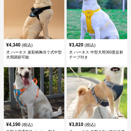
¥
4,340
¥
3,420
(税込)
(税込)
犬 ハーネス 迷彩柄胸当て式中型
犬 ハーネス 中型犬用360度反射
犬用調節可能
テープ付き
¥
4,190
¥
3,810
(税込)
(税込)