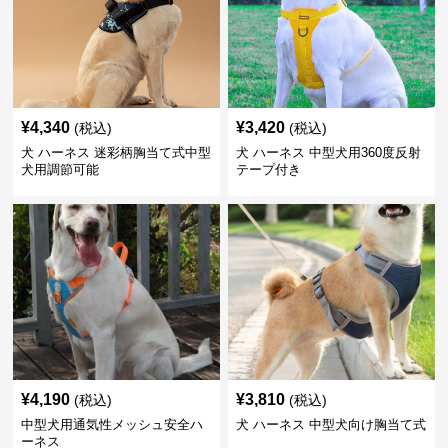
¥
4,340
¥
3,420
(税込)
(税込)
犬 ハーネス 迷彩柄胸当て式中型
犬 ハーネス 中型犬用360度反射
犬用調節可能
テープ付き
¥
4,190
¥
3,810
(税込)
(税込)
中型犬用通気性メッシュ安全ハ
犬 ハーネス 中型犬向け胸当て式
ーネス