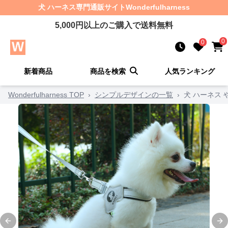
犬 ハーネス
専門通販サイト
Wonderfulharness
5,000
円以上のご購入で送料無料
0
0
新着商品
商品を検索
人気ランキング
Wonderfulharness TOP
›
シンプルデザインの一覧
›
犬 ハーネス 
Previous slide
Ne