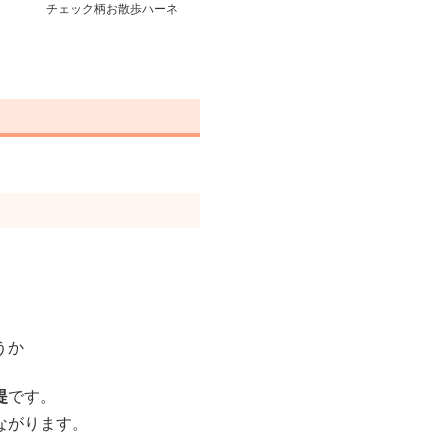
チェック柄お散歩ハーネ
ス
うか
提
です。
ながります。