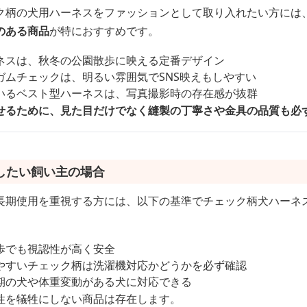
ク柄の犬用ハーネスをファッションとして取り入れたい方には
のある商品
が特におすすめです。
ネスは、秋冬の公園散歩に映える定番デザイン
ガムチェックは、明るい雰囲気でSNS映えもしやすい
いるベスト型ハーネスは、写真撮影時の存在感が抜群
せるために、見た目だけでなく縫製の丁寧さや金具の品質も必
したい飼い主の場合
長期使用を重視する方には、以下の基準でチェック柄犬ハーネ
歩でも視認性が高く安全
やすいチェック柄は洗濯機対応かどうかを必ず確認
期の犬や体重変動がある犬に対応できる
性を犠牲にしない商品は存在します。